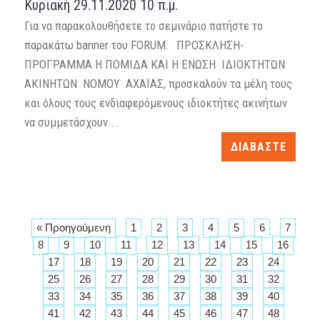
Κυριακή 29.11.2020 10 π.μ.
Για να παρακολουθήσετε το σεμινάριο πατήστε το
παρακάτω banner του FORUM: ΠΡΟΣΚΛΗΣΗ-
ΠΡΟΓΡΑΜΜΑ Η ΠΟΜΙΔΑ ΚΑΙ Η ΕΝΩΣΗ ΙΔΙΟΚΤΗΤΩΝ
ΑΚΙΝΗΤΩΝ ΝΟΜΟΥ ΑΧΑΪΑΣ, προσκαλούν τα μέλη τους
και όλους τους ενδιαφερόμενους ιδιοκτήτες ακινήτων
να συμμετάσχουν...
ΔΙΑΒΑΣΤΕ
« Προηγούμενη
1
2
3
4
5
6
7
8
9
10
11
12
13
14
15
16
17
18
19
20
21
22
23
24
25
26
27
28
29
30
31
32
33
34
35
36
37
38
39
40
41
42
43
44
45
46
47
48