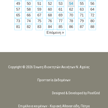
49
50
51
52
53
54
55
56
57
58
59
60
61
62
63
64
65
66
67
68
69
70
71
72
73
74
75
76
77
78
79
80
81
82
83
84
85
86
87
88
Επόμενη »
Copyright © 2026 Ένωση Ιδιοκτητών Ακινήτων Ν. Αχαϊας
Προστασία Δεδομένων
Designed & Developed by PixelGrid
Επιμέλεια κειμένων - Κυριακή Αθανασιάδη, Πάτρα