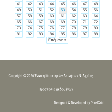
41
42
43
44
45
46
47
48
49
50
51
52
53
54
55
56
57
58
59
60
61
62
63
64
65
66
67
68
69
70
71
72
73
74
75
76
77
78
79
80
81
82
83
84
85
86
87
88
Επόμενη »
Copyright © 2026 Ένωση Ιδιοκτητών Ακινήτων Ν. Αχαϊας
Προστασία Δεδομένων
Designed & Developed by PixelGrid