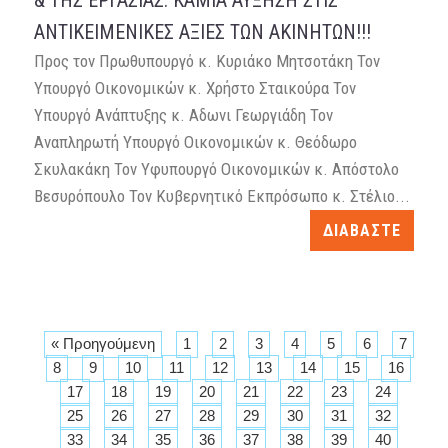
& THΣ ΕΡΓΑΣΙΑΣ: ΚΑΜΙΑ ΑΥΞΗΣΗ ΣΤΙΣ
ΑΝΤΙΚΕΙΜΕΝΙΚΕΣ ΑΞΙΕΣ ΤΩΝ ΑΚΙΝΗΤΩΝ!!!
Προς τον Πρωθυπουργό κ. Κυριάκο Μητσοτάκη Τον
Υπουργό Οικονομικών κ. Χρήστο Σταικούρα Τον
Υπουργό Ανάπτυξης κ. Αδωνι Γεωργιάδη Τον
Αναπληρωτή Υπουργό Οικονομικών κ. Θεόδωρο
Σκυλακάκη Τον Υφυπουργό Οικονομικών κ. Απόστολο
Βεσυρόπουλο Τον Κυβερνητικό Εκπρόσωπο κ. Στέλιο...
ΔΙΑΒΑΣΤΕ
« Προηγούμενη
1
2
3
4
5
6
7
8
9
10
11
12
13
14
15
16
17
18
19
20
21
22
23
24
25
26
27
28
29
30
31
32
33
34
35
36
37
38
39
40