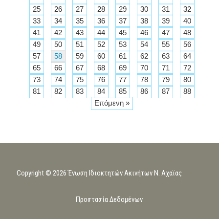
25
26
27
28
29
30
31
32
33
34
35
36
37
38
39
40
41
42
43
44
45
46
47
48
49
50
51
52
53
54
55
56
57
58
59
60
61
62
63
64
65
66
67
68
69
70
71
72
73
74
75
76
77
78
79
80
81
82
83
84
85
86
87
88
Επόμενη »
Copyright © 2026 Ένωση Ιδιοκτητών Ακινήτων Ν. Αχαϊας
Προστασία Δεδομένων