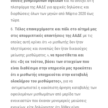
δόσεις ρυθμισμένων οφειλών
και να ανοίξει εν η
πλατφόρμα της ΑΑΔΕ για αρχικές δηλώσεις και
διορθώσεις όλων των μηνών από Μάρτιο 2020 έως
τώρα.
Τέλος επανερχόμαστε και πάλι στο αίτημά μας
στις απορριπτικές απαντήσεις της ΑΑΔΕ
με τις
οποίες αυτή κρίνει ότι «ο μισθωτής δεν ήταν
πληττόμενος και συνεπώς δεν ήταν δικαιούχος
μείωσης μισθώματος.»,
να προστίθεται και
ότι:
«Ως εκ τούτου, βάσει των στοιχείων που
είναι διαθέσιμα στην υπηρεσία μας προκύπτει
ότι ο μισθωτής υποχρεούται στην καταβολή
ολοκλήρου του μισθώματος»,
για να
αντιμετωπιστεί η κακόπιστη άρνηση καταβολής των
οφειλομένων μισθωμάτων από μερίδα των
ενοικιαστών που έκαναν μονομερείς μειώσεις
ενοικίων, είτε δηλώνοντας ότι δήθεν είναι