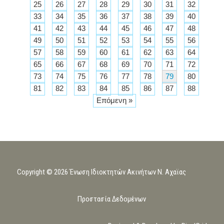
25
26
27
28
29
30
31
32
33
34
35
36
37
38
39
40
41
42
43
44
45
46
47
48
49
50
51
52
53
54
55
56
57
58
59
60
61
62
63
64
65
66
67
68
69
70
71
72
73
74
75
76
77
78
79
80
81
82
83
84
85
86
87
88
Επόμενη »
Copyright © 2026 Ένωση Ιδιοκτητών Ακινήτων Ν. Αχαϊας
Προστασία Δεδομένων