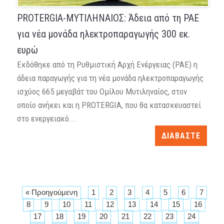
PROTERGIA-ΜΥΤΙΛΗΝΑΙΟΣ: Άδεια από τη ΡΑΕ
για νέα μονάδα ηλεκτροπαραγωγής 300 εκ.
ευρώ
Εκδόθηκε από τη Ρυθμιστική Αρχή Ενέργειας (ΡΑΕ) η
άδεια παραγωγής για τη νέα μονάδα ηλεκτροπαραγωγής
ισχύος 665 μεγαβάτ του Ομίλου Μυτιληναίος, στον
οποίο ανήκει και η PROTERGIA, που θα κατασκευαστεί
στο ενεργειακό...
ΔΙΑΒΑΣΤΕ
« Προηγούμενη
1
2
3
4
5
6
7
8
9
10
11
12
13
14
15
16
17
18
19
20
21
22
23
24