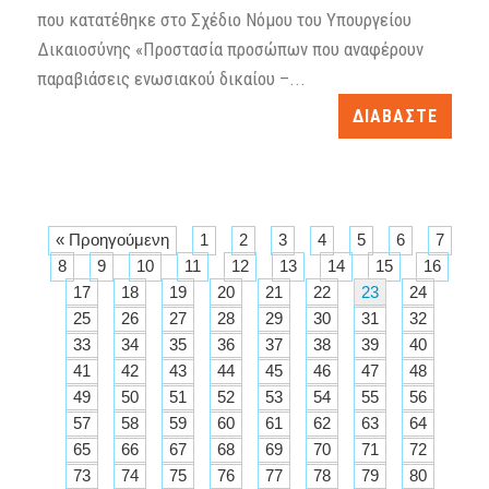
που κατατέθηκε στο Σχέδιο Νόμου του Υπουργείου
Δικαιοσύνης «Προστασία προσώπων που αναφέρουν
παραβιάσεις ενωσιακού δικαίου –...
ΔΙΑΒΑΣΤΕ
« Προηγούμενη
1
2
3
4
5
6
7
8
9
10
11
12
13
14
15
16
17
18
19
20
21
22
23
24
25
26
27
28
29
30
31
32
33
34
35
36
37
38
39
40
41
42
43
44
45
46
47
48
49
50
51
52
53
54
55
56
57
58
59
60
61
62
63
64
65
66
67
68
69
70
71
72
73
74
75
76
77
78
79
80