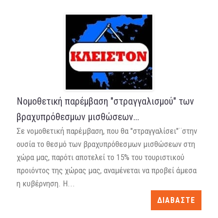
Nοµοθετική παρέµβαση "στραγγαλισμού" των
βραχυπρόθεσµων µισθώσεων...
Σε νοµοθετική παρέµβαση, που θα "στραγγαλίσει"¨στην
ουσία το θεσμό των βραχυπρόθεσμων μισθώσεων στη
χώρα μας, παρότι αποτελεί το 15% του τουριστικού
προιόντος της χώρας μας, αναµένεται να προβεί άµεσα
η κυβέρνηση. Η...
ΔΙΑΒΑΣΤΕ