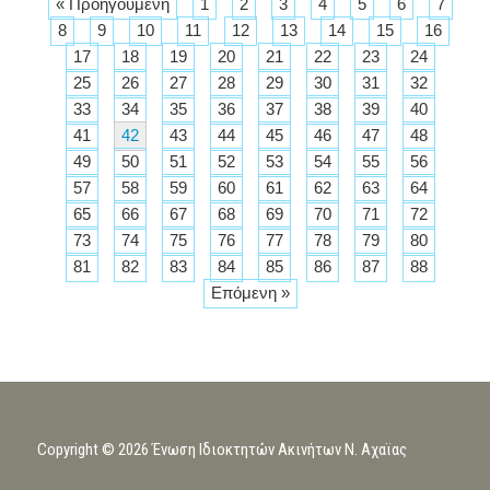
« Προηγούμενη
1
2
3
4
5
6
7
8
9
10
11
12
13
14
15
16
17
18
19
20
21
22
23
24
25
26
27
28
29
30
31
32
33
34
35
36
37
38
39
40
41
42
43
44
45
46
47
48
49
50
51
52
53
54
55
56
57
58
59
60
61
62
63
64
65
66
67
68
69
70
71
72
73
74
75
76
77
78
79
80
81
82
83
84
85
86
87
88
Επόμενη »
Copyright © 2026 Ένωση Ιδιοκτητών Ακινήτων Ν. Αχαϊας