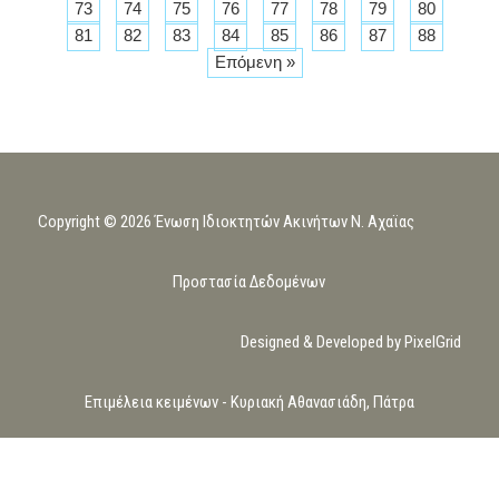
73
74
75
76
77
78
79
80
81
82
83
84
85
86
87
88
Επόμενη »
Copyright © 2026 Ένωση Ιδιοκτητών Ακινήτων Ν. Αχαϊας
Προστασία Δεδομένων
Designed & Developed by PixelGrid
Επιμέλεια κειμένων - Κυριακή Αθανασιάδη, Πάτρα