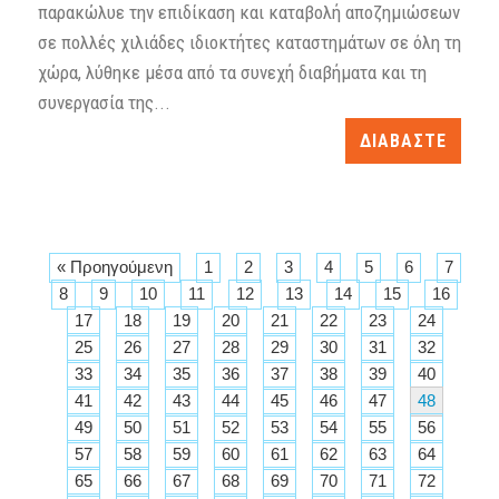
παρακώλυε την επιδίκαση και καταβολή αποζημιώσεων
σε πολλές χιλιάδες ιδιοκτήτες καταστημάτων σε όλη τη
χώρα, λύθηκε μέσα από τα συνεχή διαβήματα και τη
συνεργασία της...
ΔΙΑΒΑΣΤΕ
« Προηγούμενη
1
2
3
4
5
6
7
8
9
10
11
12
13
14
15
16
17
18
19
20
21
22
23
24
25
26
27
28
29
30
31
32
33
34
35
36
37
38
39
40
41
42
43
44
45
46
47
48
49
50
51
52
53
54
55
56
57
58
59
60
61
62
63
64
65
66
67
68
69
70
71
72